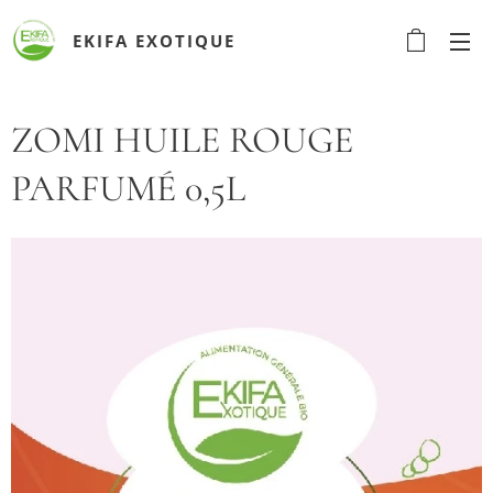
EKIFA
EXOTIQUE
ZOMI HUILE ROUGE
PARFUMÉ 0,5L