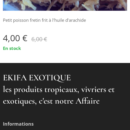
Petit poisson fretin frit à l'huile d'arachide
4,00
€
6,00
€
En stock
EKIFA EXOTIQUE
les produits tropicaux, vivriers et
exotiques, c'est notre Affaire
Informations